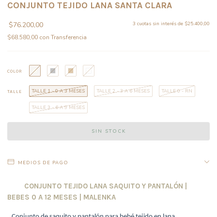
CONJUNTO TEJIDO LANA SANTA CLARA
$76.200,00
3
cuotas sin interés de
$25.400,00
$68.580,00
con
Transferencia
COLOR
TALLE 1 - 0 A 3 MESES
TALLE 2 - 3 A 6 MESES
TALLE 0 - RN
TALLE
TALLE 3 - 6 A 9 MESES
MEDIOS DE PAGO
CONJUNTO TEJIDO LANA SAQUITO Y PANTALÓN |
BEBES 0 A 12 MESES | MALENKA
Conjunto de saquito y pantalón para bebé tejido en lana