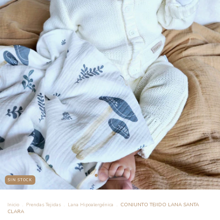
SIN STOCK
Inicio
.
Prendas Tejidas
.
Lana Hipoalergénica
.
CONJUNTO TEJIDO LANA SANTA
CLARA