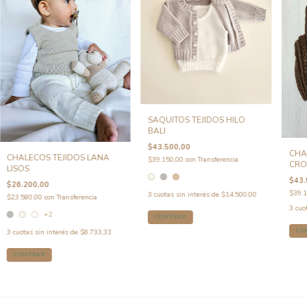
SAQUITOS TEJIDOS HILO
BALI
$43.500,00
CHA
CHALECOS TEJIDOS LANA
$39.150,00
con
Transferencia
CRO
LISOS
$43.
$26.200,00
$39.
3
cuotas sin interés de
$14.500,00
$23.580,00
con
Transferencia
3
cuo
+2
COMPRAR
CO
3
cuotas sin interés de
$8.733,33
COMPRAR