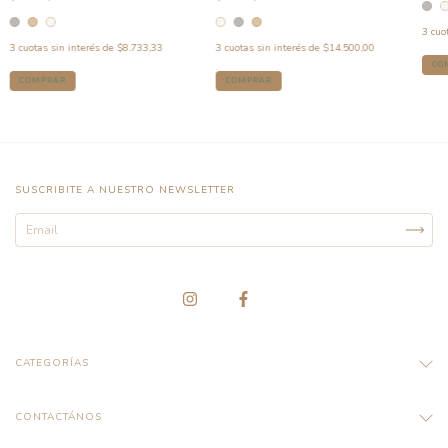
3
cuo
3
cuotas sin interés de
$8.733,33
3
cuotas sin interés de
$14.500,00
CO
COMPRAR
COMPRAR
SUSCRIBITE A NUESTRO NEWSLETTER
CATEGORÍAS
CONTACTÁNOS