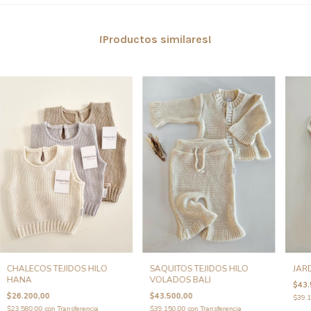
¡Productos similares!
CHALECOS TEJIDOS HILO
SAQUITOS TEJIDOS HILO
JAR
HANA
VOLADOS BALI
$43.
$26.200,00
$43.500,00
$39.
$23.580,00
con
Transferencia
$39.150,00
con
Transferencia