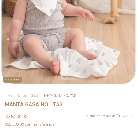
SIN STOCK
Inicio
.
Mantas
.
Gasa
.
MANTA GASA HOJITAS
MANTA GASA HOJITAS
$35.200,00
3
cuotas sin interés de
$11.733,33
$31.680,00
con
Transferencia