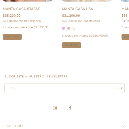
MANTA GASA JIRAFAS
MANTA GASA LISA
MAN
$35.200,00
$31.200,00
$35.
$31.680,00
con
Transferencia
$28.080,00
con
Transferencia
$31.
3
cuotas sin interés de
$11.733,33
3
cuo
3
cuotas sin interés de
$10.400,00
CO
COMPRAR
SUSCRIBITE A NUESTRO NEWSLETTER
CATEGORÍAS