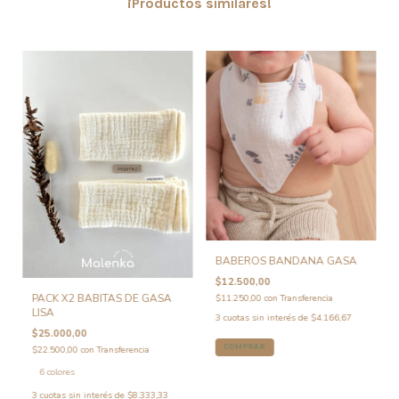
¡Productos similares!
BABEROS BANDANA GASA
$12.500,00
PACK X2 BABITAS DE GASA
$11.250,00
con
Transferencia
LISA
3
cuotas sin interés de
$4.166,67
$25.000,00
COMPRAR
$22.500,00
con
Transferencia
6 colores
3
cuotas sin interés de
$8.333,33