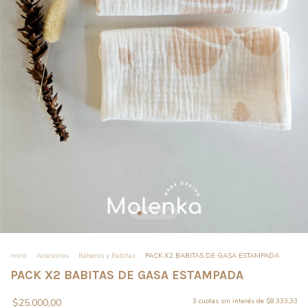
Inicio
.
Accesorios
.
Baberos y Babitas
.
PACK X2 BABITAS DE GASA ESTAMPADA
PACK X2 BABITAS DE GASA ESTAMPADA
$25.000,00
3
cuotas sin interés de
$8.333,33